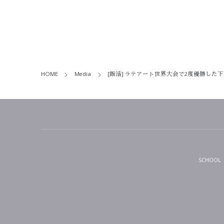
HOME
Media
[飯活] ラテアート世界大会で2度優勝した下
SCHOOL