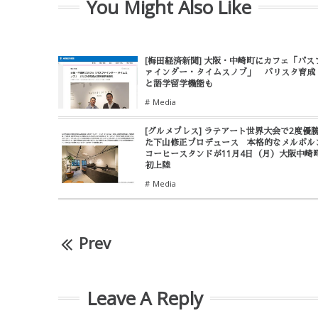
You Might Also Like
[梅田経済新聞] 大阪・中崎町にカフェ「パス
ァインダー・タイムスノブ」 バリスタ育成
と語学留学機能も
Media
[グルメプレス] ラテアート世界大会で2度優
た下山修正プロデュース 本格的なメルボル
コーヒースタンドが11月4日（月）大阪中崎
初上陸
Media
Prev
Leave A Reply