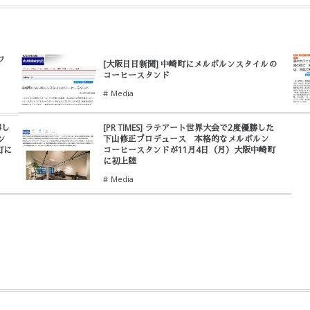
フ
[大阪日日新聞] 中崎町にメルボルンスタイルの
コーヒースタンド
Media
勝し
[PR TIMES] ラテアート世界大会で2度優勝した
ン
下山修正プロデュース 本格的なメルボルン
町に
コーヒースタンドが11月4日（月）大阪中崎町
に初上陸
Media